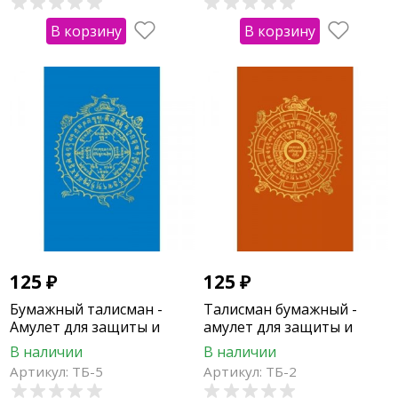
В корзину
В корзину
125
₽
125
₽
Бумажный талисман -
Талисман бумажный -
Амулет для защиты и
амулет для защиты и
удачи (крыса, свинья)
удачи (бык, овца, дракон,
В наличии
В наличии
собака)
Артикул: ТБ-5
Артикул: ТБ-2