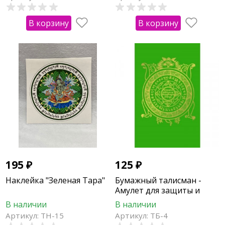
В корзину
В корзину
195
₽
125
₽
Наклейка "Зеленая Тара"
Бумажный талисман -
Амулет для защиты и
удачи (тигр, кролик)
В наличии
В наличии
Артикул: ТН-15
Артикул: ТБ-4