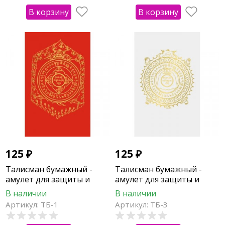
В корзину
В корзину
125
₽
125
₽
Талисман бумажный -
Талисман бумажный -
амулет для защиты и
амулет для защиты и
удачи (лошадь, змея)
удачи (обезьяна, петух)
В наличии
В наличии
Артикул: ТБ-1
Артикул: ТБ-3