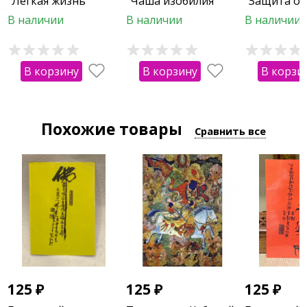
"Легкая жизнь"
"Чаша изобилия"
"Защита от
В наличии
В наличии
В наличии
В корзину
В корзину
В корзи
Похожие товары
Сравнить все
125
₽
125
₽
125
₽