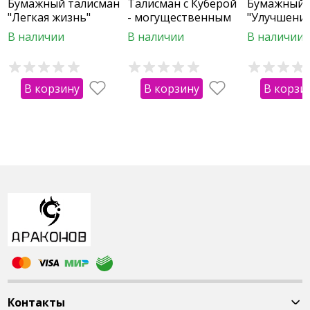
Бумажный талисман
Талисман с Куберой
Бумажный 
"Легкая жизнь"
- могущественным
"Улучшени
богом богатства
В наличии
В наличии
В наличии
В корзину
В корзину
В корзи
Контакты