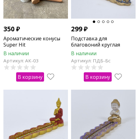
350
₽
299
₽
Ароматические конусы
Подставка для
Super Hit
благовоний круглая
"Будда"
В наличии
В наличии
Артикул: АК-03
Артикул: ПДБ-Бс
В корзину
В корзину