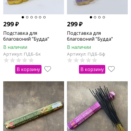
299
₽
299
₽
Подставка для
Подставка для
благовоний "Будда"
благовоний "Будда"
красная
фиолетовая
В наличии
В наличии
Артикул: ПДБ-Бк
Артикул: ПДБ-Бф
В корзину
В корзину