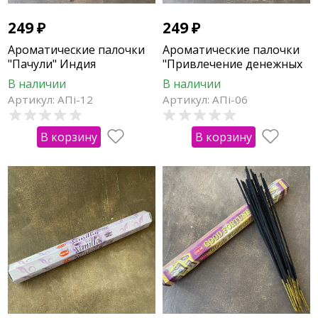
249
₽
249
₽
Ароматические палочки
Ароматические палочки
"Пачули" Индия
"Привлечение денежных
купюр"
В наличии
В наличии
Артикул: АПi-12
Артикул: АПi-06
В корзину
В корзину