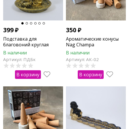
399
₽
350
₽
Подставка для
Ароматические конусы
благовоний круглая
Nag Champa
"Будда"
В наличии
В наличии
Артикул: ПДБк
Артикул: АК-02
В корзину
В корзину