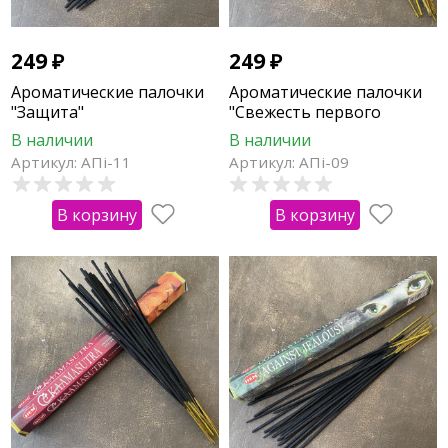
249
₽
249
₽
Ароматические палочки
Ароматические палочки
"Защита"
"Свежесть первого
дождя"
В наличии
В наличии
Артикул: АПi-11
Артикул: АПi-09
В корзину
В корзину