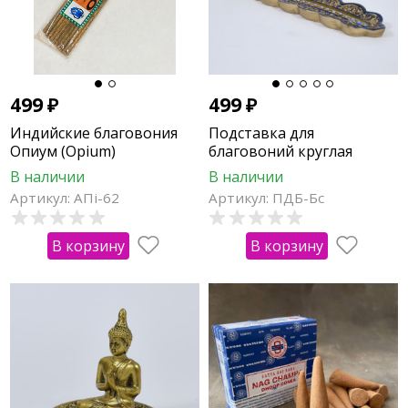
499
₽
499
₽
Индийские благовония
Подставка для
Опиум (Opium)
благовоний круглая
RAMAKRISHNA (10 шт)
"Будда
В наличии
В наличии
Артикул: АПi-62
Артикул: ПДБ-Бс
В корзину
В корзину