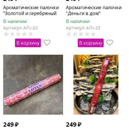
Ароматические палочки
Ароматические палочки
"Золотой и серебряный
"Деньги в дом"
дождь"
В наличии
В наличии
Артикул: АПi-22
Артикул: АПi-23
В корзину
В корзину
249
₽
249
₽