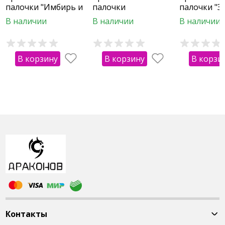
палочки "Имбирь и
палочки
палочки "З
Зеленый чай"
"Антистресс"
В наличии
В наличии
В наличии
В корзину
В корзину
В корзи
Контакты