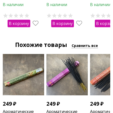
дом"
В наличии
В наличии
В наличии
В корзину
В корзину
В корзи
Похожие товары
Сравнить все
249
₽
249
₽
249
₽
Ароматические
Ароматические
Ароматиче