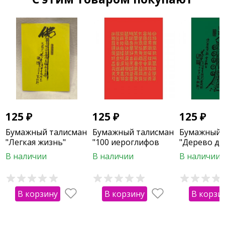
125
₽
125
₽
125
₽
Бумажный талисман
Бумажный талисман
Бумажный 
"Легкая жизнь"
"100 иероглифов
"Дерево д
счастья"
и карьерно
В наличии
В наличии
В наличии
В корзину
В корзину
В корзи