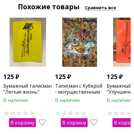
Похожие товары
Сравнить все
125
₽
125
₽
125
₽
Бумажный талисман
Талисман с Куберой
Бумажный 
"Легкая жизнь"
- могущественным
"Улучшени
богом богатства
В наличии
В наличии
В наличии
В корзину
В корзину
В корзи