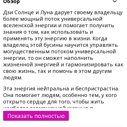
Обзор
Дзи Солнце и Луна дарует своему владельцу
более мощный поток универсальной
вселенской энергии и помогает получить
знания о том, как использовать и
применять эту энергию в жизни. Когда
владелец этой бусины научится управлять
могущественным потоком универсальной
энергии, то он сможет наполнить
жизненной энергией и гармонизировать как
свою жизнь, так и помочь в этом другим
людям.
Эта энергия нейтральна и беспристрастна.
Она помогает людям, особенно тем, у кого
открыто сердце для того, чтобы жить
наиболее гармоничной жизнью в
соответствии с законами природы и тем
Показать полностью
предназначением, с которым мы пришли на