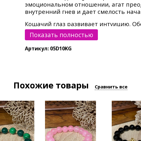
эмоциональном отношении, агат преод
внутренний гнев и дает смелость нача
Кошачий глаз развивает интуицию. О
энергию. Он усиливает удачу, превра
Показать полностью
энергию. Кошачий глаз приносит счаст
щедрость и уверенность. Традиционно
Артикул: 05D10KG
владельца от злых духов.
Для браслета предусмотрен подарочн
Минералы имеют свою текстуру, цвет,
Похожие товары
от представленного на фотографии
Сравнить все