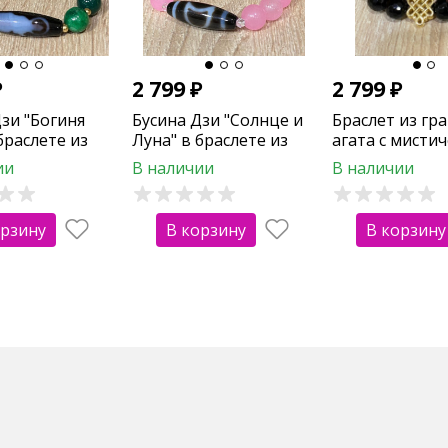
₽
2 799
₽
2 799
₽
зи "Богиня
Бусина Дзи "Солнце и
Браслет из гр
браслете из
Луна" в браслете из
агата с мисти
леного
розового агата
узлом
ии
В наличии
В наличии
орзину
В корзину
В корзину