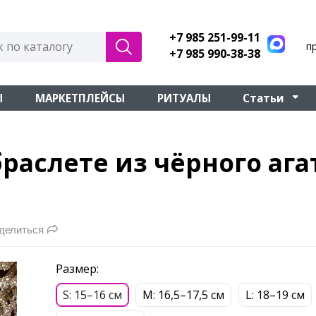
+7 985 251-99-11
п
+7 985 990-38-38
Ы
МАРКЕТПЛЕЙСЫ
РИТУАЛЫ
Статьи
 браслете из чёрного ага
делиться
Размер:
S: 15–16 см
М: 16,5–17,5 см
L: 18–19 см