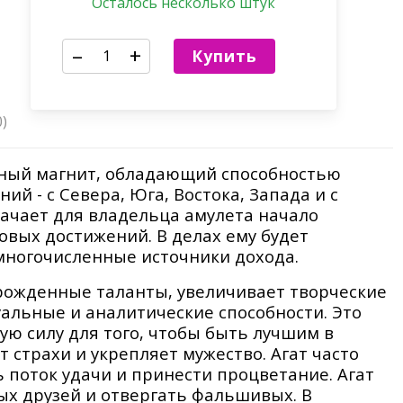
Осталось несколько штук
–
+
Купить
0)
жный магнит, обладающий способностью
ий - с Севера, Юга, Востока, Запада и с
начает для владельца амулета начало
вых достижений. В делах ему будет
 многочисленные источники дохода.
рожденные таланты, увеличивает творческие
уальные и аналитические способности. Это
ую силу для того, чтобы быть лучшим в
 страхи и укрепляет мужество. Агат часто
ь поток удачи и принести процветание. Агат
х друзей и отвергать фальшивых. В