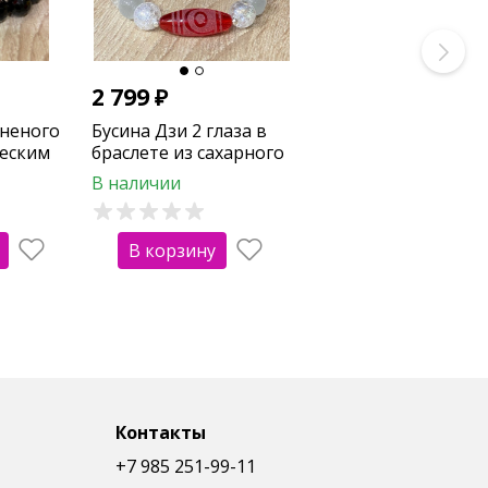
2 799
₽
аненого
Бусина Дзи 2 глаза в
ческим
браслете из сахарного
кварца и серого
В наличии
кошачьего глаза
В корзину
Контакты
+7 985 251-99-11