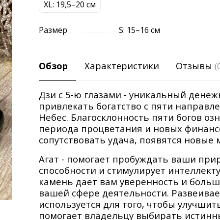
XL: 19,5–20 см
Размер
S: 15–16 см
Обзор
Характеристики
Отзывы
(
Дзи с 5-ю глазами - уникальный дене
привлекать богатство с пяти направлен
Небес. Благосклонность пяти богов оз
периода процветания и новых финансо
сопутствовать удача, появятся новые
Агат - помогает пробуждать ваши при
способности и стимулирует интеллект
камень дает вам уверенность и больш
вашей сфере деятельности. Развеивает
используется для того, чтобы улучшит
помогает владельцу выбирать истинны