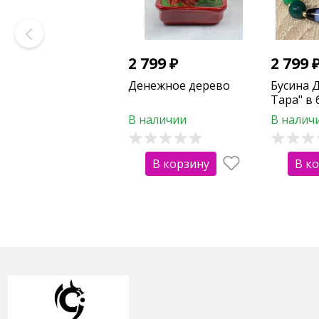
2 799
₽
2 799
Денежное дерево
Бусина Д
Тара" в 
агата зе
В наличии
В налич
В корзину
В к