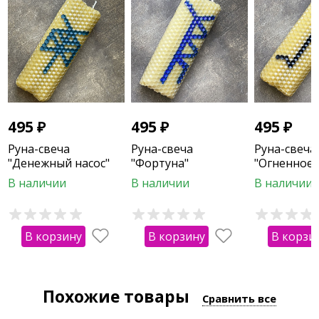
495
₽
495
₽
495
₽
Руна-свеча
Руна-свеча
Руна-свеча
"Денежный насос"
"Фортуна"
"Огненное
очищение"
В наличии
В наличии
В наличии
В корзину
В корзину
В корзи
Похожие товары
Сравнить все