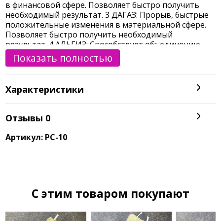
в финансовой сфере. Позволяет быстро получить
необходимый результат. 3 ДАГАЗ: Прорыв, быстрые
положительные изменения в материальной сфере.
Позволяет быстро получить необходимый
результат. 4 АЛЬГИЗ: Способствует объединению
нескольких людей, является проводником
Показать полностью
денежного потока. Гарантирует удачу при
заключении финансовых сделок. В состав свечи
входят сбор сухих трав - клевер, базилик, кора дуба -
Характеристики
символизирующие прибыль.
Отзывы
0
Артикул: РС-10
C этим товаром покупают