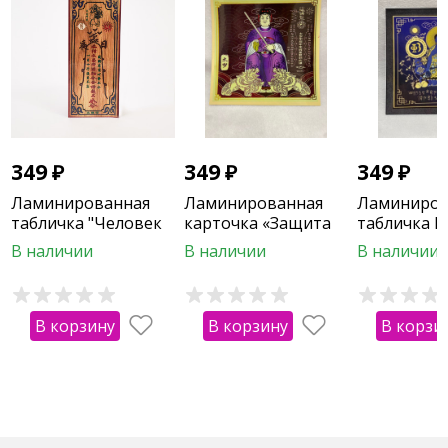
349
₽
349
₽
349
₽
Ламинированная
Ламинированная
Ламиниров
табличка "Человек
карточка «Защита
табличка Б
на вершине горы"
от Тай Суй»
Медицины
В наличии
В наличии
В наличии
В корзину
В корзину
В корзи