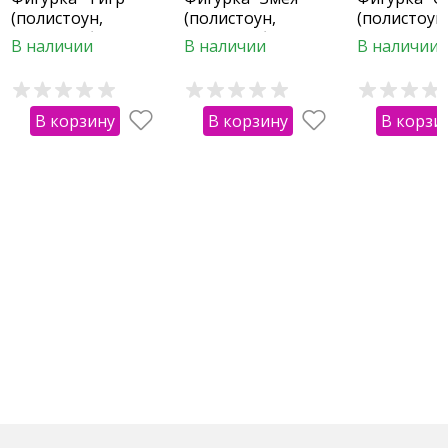
(полистоун,
(полистоун,
(полистоун
цветная, большая)
цветная, большая)
цветная, б
В наличии
В наличии
В наличии
В корзину
В корзину
В корзи