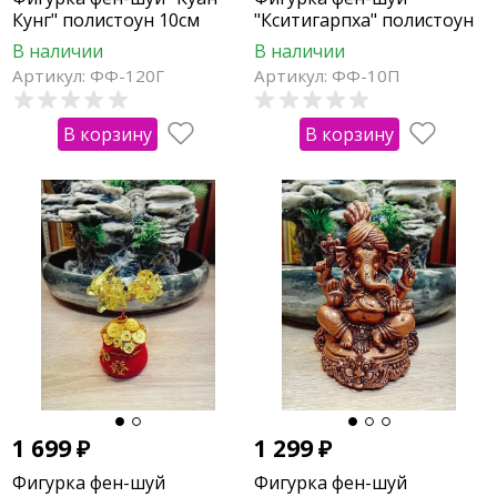
Кунг" полистоун 10см
"Кситигарпха" полистоун
9см
В наличии
В наличии
Артикул: ФФ-120Г
Артикул: ФФ-10П
В корзину
В корзину
1 699
₽
1 299
₽
Фигурка фен-шуй
Фигурка фен-шуй