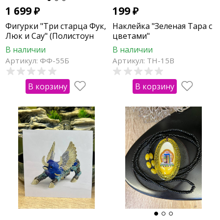
1 699
₽
199
₽
Фигурки "Три старца Фук,
Наклейка "Зеленая Тара с
Люк и Сау" (Полистоун
цветами"
11см)
В наличии
В наличии
Артикул: ФФ-55Б
Артикул: ТН-15В
В корзину
В корзину