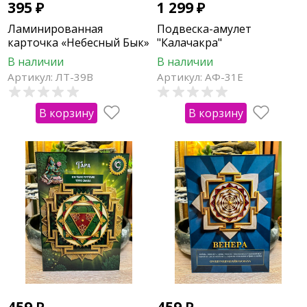
395
₽
1 299
₽
Ламинированная
Подвеска-амулет
карточка «Небесный Бык»
"Калачакра"
для приумножения
В наличии
В наличии
богатства
Артикул: ЛТ-39В
Артикул: АФ-31Е
В корзину
В корзину
459
₽
459
₽