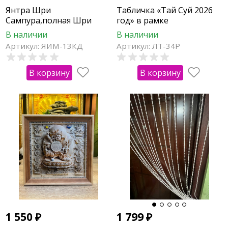
Янтра Шри
Табличка «Тай Суй 2026
Сампура,полная Шри
год» в рамке
Янтра - для удачи и
В наличии
В наличии
богатства в деревянной
Артикул: ЯИМ-13КД
Артикул: ЛТ-34Р
рамке
В корзину
В корзину
1 550
₽
1 799
₽