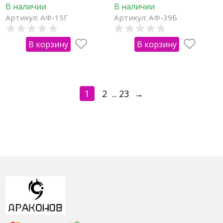
и процветания (набор
процветания (5х25см,
В наличии
В наличии
6шт)
металл)
Артикул: АФ-15Г
Артикул: АФ-39Б
В корзину
В корзину
1
2
23
→
...