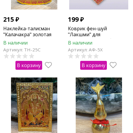
215
₽
199
₽
Наклейка-талисман
Коврик фен-шуй
"Калачакра" золотая
"Лакшми" для
активизации изобилия (
В наличии
В наличии
11х11см,2шт)
Артикул: ТН-25С
Артикул: АФ-5Х
В корзину
В корзину