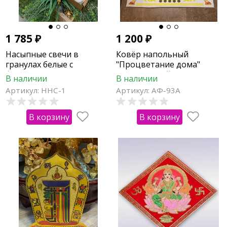
1 785
₽
1 200
₽
Насыпные свечи в
Ковёр напольный
гранулах белые с
"Процветание дома"
фитилём, 2 кг
светло-серый
В наличии
В наличии
Артикул: ННС-1
Артикул: АФ-93А
В корзину
В корзину