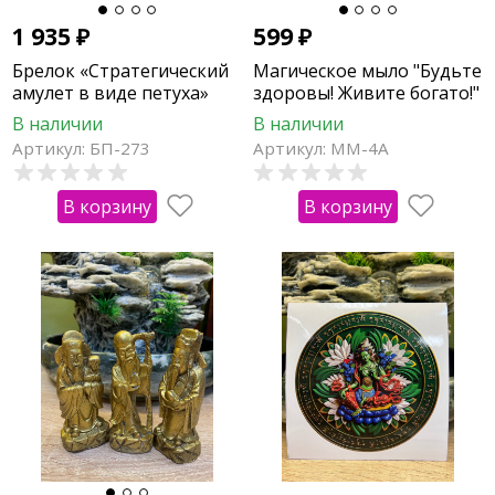
1 935
₽
599
₽
Брелок «Стратегический
Магическое мыло "Будьте
амулет в виде петуха»
здоровы! Живите богато!"
для карьеры
В наличии
В наличии
Артикул: БП-273
Артикул: ММ-4А
В корзину
В корзину