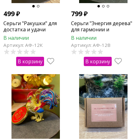
499
₽
799
₽
Серьги "Ракушки" для
Серьги "Энергия дерева"
достатка и удачи
для гармонии и
восстановления сил
В наличии
В наличии
Артикул: АФ-12К
Артикул: АФ-12В
В корзину
В корзину