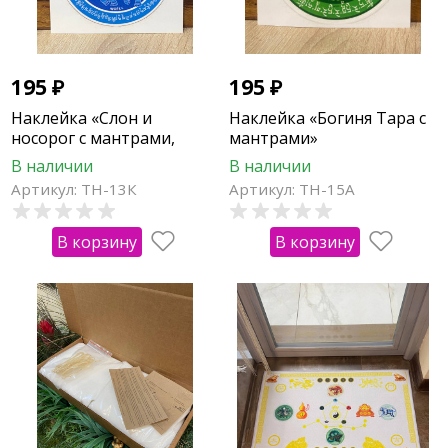
195
₽
195
₽
Наклейка «Слон и
Наклейка «Богиня Тара с
носорог с мантрами,
мантрами»
защита от звезды 7»
В наличии
В наличии
Артикул: ТН-13К
Артикул: ТН-15А
В корзину
В корзину