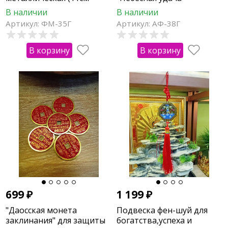
металлическая)
металлическая (15х6см)
В наличии
В наличии
Артикул: ФМ-35Г
Артикул: АФ-38Г
В корзину
В корзину
699
₽
1 199
₽
"Даосская монета
Подвеска фен-шуй для
заклинания" для защиты
богатства,успеха и