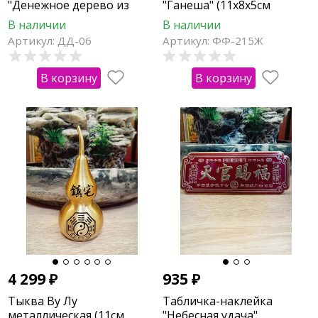
"Денежное дерево из
"Ганеша" (11х8х5см
цитрина " 4х4х10см
полистоун)
В наличии
В наличии
Артикул: ДД-06
Артикул: ФФ-215Ж
В корзину
В корзину
4 299
₽
935
₽
Тыква Ву Лу
Табличка-наклейка
металлическая (11см
"Небесная удача"