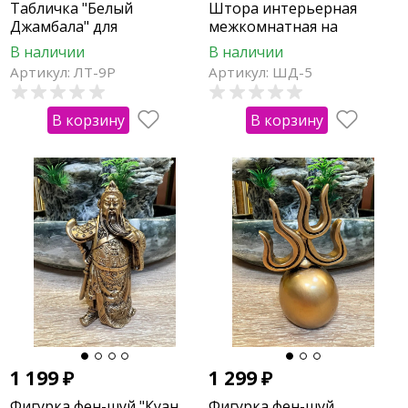
Табличка "Белый
Штора интерьерная
Джамбала" для
межкомнатная на
привлечения богатства в
дверной проем из бусин
В наличии
В наличии
рамке
90х170см
Артикул: ЛТ-9Р
Артикул: ШД-5
В корзину
В корзину
1 199
₽
1 299
₽
Фигурка фен-шуй "Куан
Фигурка фен-шуй