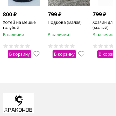
800
₽
799
₽
799
₽
Хотей на мешке
Подкова (малая)
Хозяин для
голубой
(малый)
флюоресцентный
В наличии
В наличии
В наличии
В корзину
В корзину
В корзи