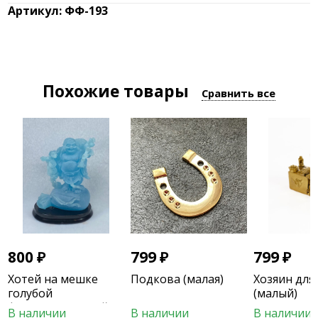
800
₽
799
₽
799
₽
Хотей на мешке
Подкова (малая)
Хозяин для
голубой
(малый)
флюоресцентный
В наличии
В наличии
В наличии
В корзину
В корзину
В корзи