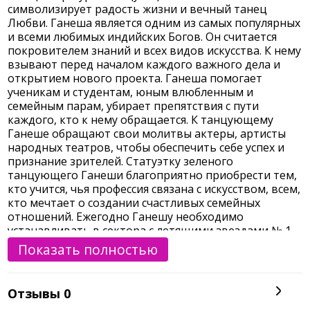
Ганеше обращают свои молитвы актеры, артисты
народных театров, чтобы обеспечить себе успех и
признание зрителей. Статуэтку зеленого
танцующего Ганеши благоприятно приобрести тем,
кто учится, чья профессия связана с искусством, всем,
кто мечтает о создании счастливых семейных
отношений. Ежегодно Ганешу необходимо
устанавливать в сектора с летящими звездами № 1,
6, 9 для реализации новых возможностей. Если у вас
Показать полностью
возникли серьезные трудности, препятствия, заторы
в делах попросите Ганешу о помощи, сделав ему
сладкое подношение и прочитав мантру ОМ ГАМ
Отзывы
0
ГАНАПАТАЙЕ НАМАХА.
Артикул: ФФ-193
Похожие товары
Сравнить все