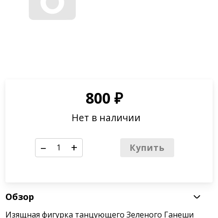
800
₽
Нет в наличии
–
+
Купить
Обзор
Изящная фигурка танцующего Зеленого Ганеши
символизирует радость жизни и вечный танец
Любви. Ганеша является одним из самых популярных
и всеми любимых индийских Богов. Он считается
покровителем знаний и всех видов искусства. К нему
взывают перед началом каждого важного дела и
открытием нового проекта. Ганеша помогает
ученикам и студентам, юным влюбленным и
семейным парам, убирает препятствия с пути
каждого, кто к нему обращается. К танцующему