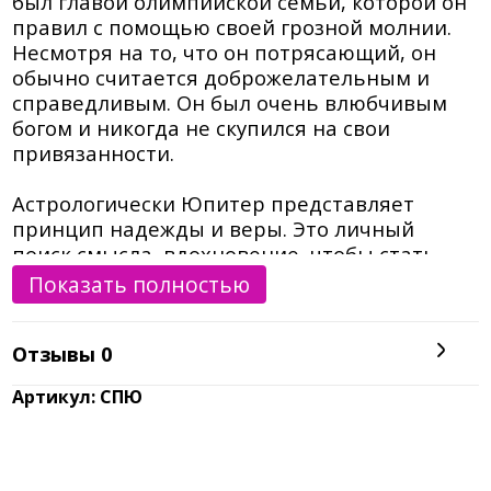
был главой олимпийской семьи, которой он
правил с помощью своей грозной молнии.
Несмотря на то, что он потрясающий, он
обычно считается доброжелательным и
справедливым. Он был очень влюбчивым
богом и никогда не скупился на свои
привязанности.
Астрологически Юпитер представляет
принцип надежды и веры. Это личный
поиск смысла, вдохновение, чтобы стать
лучше, стремиться к нашим мечтам и
Показать полностью
видениям, рисковать и дотянуться до звезд.
Юпитер означает духовность, рост и
Отзывы
0
развитие души - все то, что расширяет наши
внутренние и внешние горизонты. Однако
Артикул: СПЮ
Юпитер также может иметь ненасытный
аппетит к развлечениям и еде и может
отвечать не только за расширение
кругозора, но и за талию.