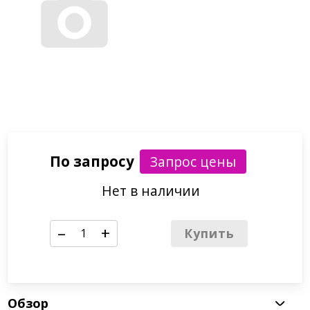
По запросу
Нет в наличии
–
+
Купить
Обзор
Ом Падме Ушниша Бимале Хум Пе эта
кульминационная мантра белоснежного лотоса. Она
призвана исполнять желания каждого, кто ее
практикует, с необычайной скоростью. Желтый
кристалл многократно увеличивает действие этой
мантры. Кристаллы — традиционные талисманы
фэн-шуй для рассеивания негативной энергии и для
активизации позитивной, способные
гармонизировать многие аспекты нашей жизни.