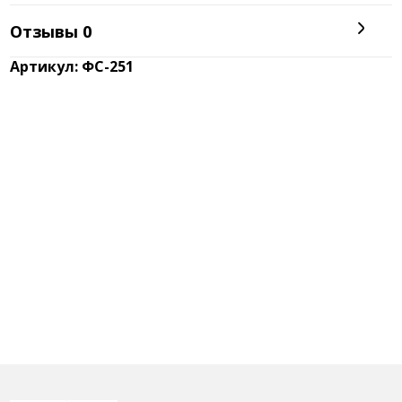
смотрят как на земную версию феникса. У павлинов
разноцветные переливающиеся рулевые перья. Эта
элегантность действительно редкость в мире
природы. Кроме того, многие «глаза» на раздутом
хвосте указывают на мудрость и видение вещей
такими, какие они есть в мире, с истинным блеском.
Использование синего павлина или изображения
павлиньих перьев может пригласить в ваш дом
энергию красоты и мудрости.
Отзывы
0
Артикул: ФС-251