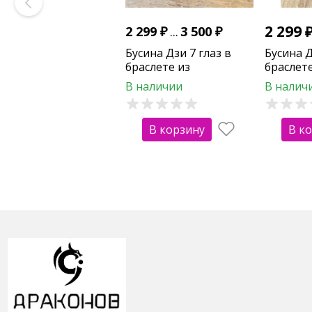
2 299
2 299
₽
...
3 500
₽
Бусина Дзи 7 глаз в
Бусина Д
браслете из
браслет
гидротермального
хрусталя
В наличии
В налич
аметиста и цитрина
огранки ААА
В корзину
В к