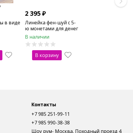
2 395
₽
ы в виде
Линейка фен-шуй с 5-
ю монетами для денег
см)
в доме и
В наличии
офисе(20см,металл)
В корзину
Контакты
+7 985 251-99-11
+7 985 990-38-38
Шоу рум- Москва, Походный проезд 4