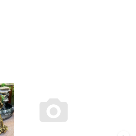
архатный мешочек с логотипом DZI4U.
 рисунок. Поэтому браслет может отличаться