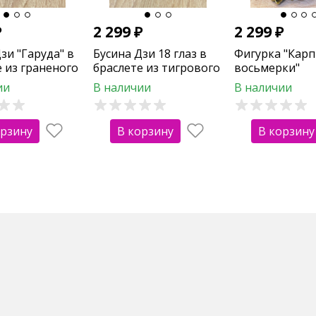
₽
2 299
₽
2 299
₽
зи "Гаруда" в
Бусина Дзи 18 глаз в
Фигурка "Карп
е из граненого
браслете из тигрового
восьмерки"
глаза
(полистоун 15
ии
В наличии
В наличии
орзину
В корзину
В корзину