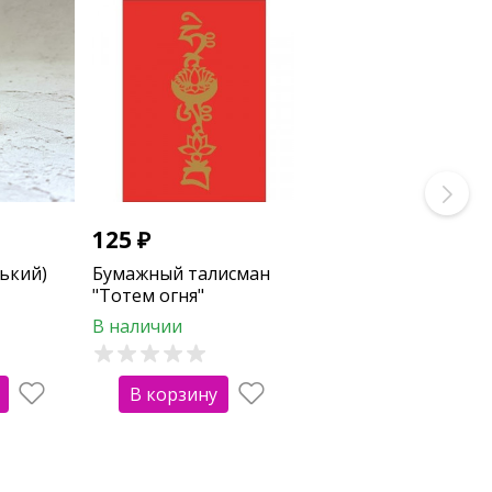
125
₽
ький)
Бумажный талисман
"Тотем огня"
В наличии
В корзину