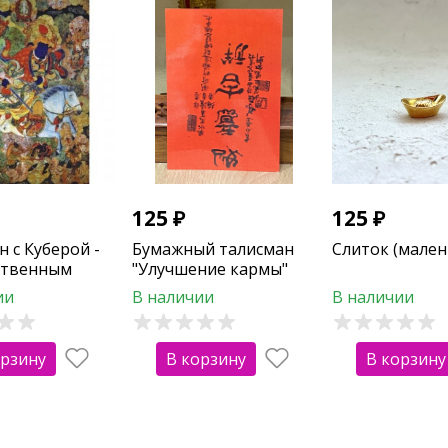
125
₽
125
₽
 с Куберой -
Бумажный талисман
Слиток (мален
ственным
"Улучшение кармы"
огатства
ии
В наличии
В наличии
орзину
В корзину
В корзину