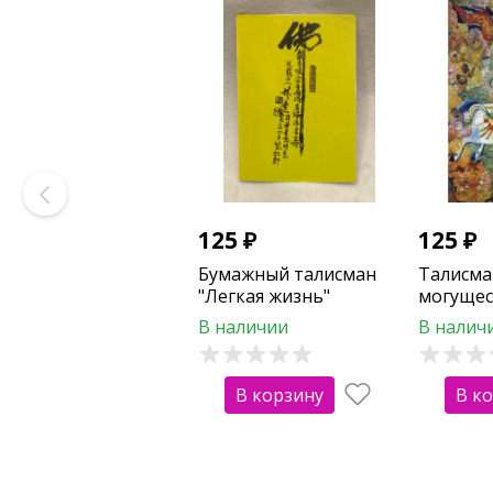
125
₽
125
₽
Бумажный талисман
Талисман
"Легкая жизнь"
могуще
богом б
В наличии
В налич
В корзину
В к