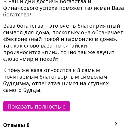
В наши дни достичь богатства и
финансового успеха поможет талисман Ваза
богатства!
Ваза богатства – это очень благоприятный
символ для дома, поскольку она обозначает
«бесконечный покой и гармонию в доме»,
так как слово ваза по китайски
произносится «пин», точно так же звучит
слово «мир и покой».
К тому же ваза относится к 8 самым
почитаемым благотворным символам
буддизма, отпечатавшимся на ступнях
самого Будды.
Древнейший способ привлечь в дом
Показать полностью
изобилие- это создать семейную вазу
богатства, запечатанный сосуд,
наполненный «благими субстанциями».
Отзывы
0
Такая ваза создается лично хозяином или