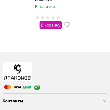
11. Денежное дерево
В наличии
12. Пять разноцветных платочков: красный,
жёлтый, белый, синий, зелёный - символы
пяти стихий: огонь, земля, металл, вода,
В корзину
дерево.
13. Пять разноцветных шнурков: красный,
жёлтый, белый, синий, зелёный - символы
пяти стихий: огонь, земля, металл, вода,
дерево.
Видео-инструкцию с подробным рассказом
Наталии Правдиной о том, как собирать
«Вазу Богатства» и ритуалом тибетского
ламы Нгаванг Риглама, для защиты и
благословления мы высылаем на
электронную почту!
Контакты