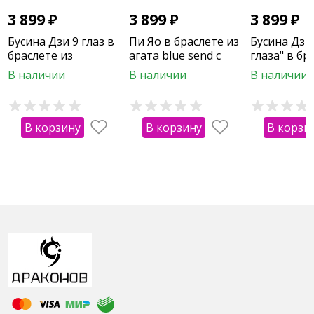
3 899
₽
3 899
₽
3 899
₽
Бусина Дзи 9 глаз в
Пи Яо в браслете из
Бусина Дзи
браслете из
агата blue send с
глаза" в бр
кристалла "Аврора"
защитной мантрой
раухтопаза
В наличии
В наличии
В наличии
(граненый)
кристалла 
В корзину
В корзину
В корзи