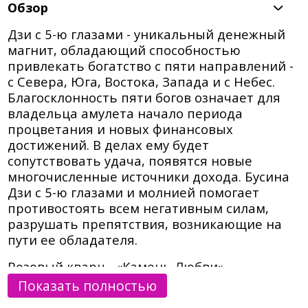
Обзор
Дзи с 5-ю глазами - уникальный денежный
магнит, обладающий способностью
привлекать богатство с пяти направлений -
с Севера, Юга, Востока, Запада и с Небес.
Благосклонность пяти богов означает для
владельца амулета начало периода
процветания и новых финансовых
достижений. В делах ему будет
сопутствовать удача, появятся новые
многочисленные источники дохода. Бусина
Дзи с 5-ю глазами и молнией помогает
противостоять всем негативным силам,
разрушать препятствия, возникающие на
пути ее обладателя.
Розовый кварц - «Камень Любви»,
ассоциируется с любовью и романтикой.
Показать полностью
Помогает найти истинную любовь,