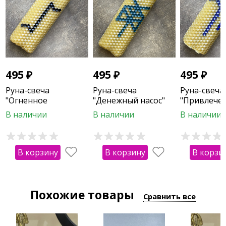
495
₽
495
₽
495
₽
Руна-свеча
Руна-свеча
Руна-свеча
"Огненное
"Денежный насос"
"Привлече
очищение"
клиентов"
В наличии
В наличии
В наличии
В корзину
В корзину
В корзи
Похожие товары
Сравнить все