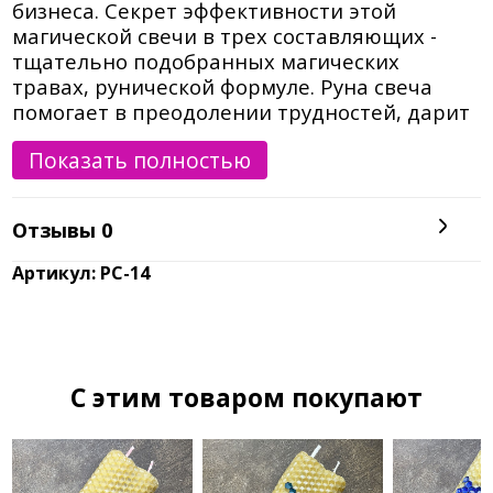
бизнеса. Секрет эффективности этой
магической свечи в трех составляющих -
тщательно подобранных магических
травах, рунической формуле. Руна свеча
помогает в преодолении трудностей, дарит
силы, подталкивает к свершениям и
Показать полностью
исполнению честолюбивых планов.
Выводит на путь богатства и изобилия -
энергетического и материального.С
Отзывы
0
помощью такой свечи вы получите
внутренний толчок для действия и обретете
Артикул: РС-14
четкое понимание, что нужно предпринять,
чтобы добиться высот в бизнесе. Методика
ритуала: Письменно, на бумаге, напишите
свою цель. Опишите желаемый результат.
Все это можно и просто проговорить свече
C этим товаром покупают
на руническую формулу.