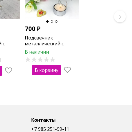
700
₽
Подсвечник
 с
металлический с
ангелами
В наличии
1
В корзину
Контакты
+7 985 251-99-11