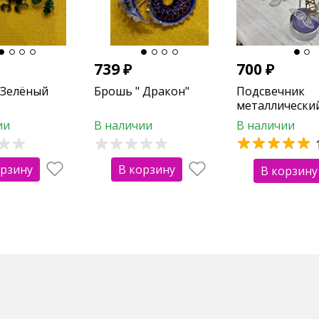
739
₽
700
₽
 Зелёный
Брошь " Дракон"
Подсвечник
металлический
бабочками
ии
В наличии
В наличии
орзину
В корзину
В корзину