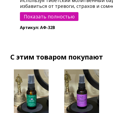
Используя тибетский молитвенный ба
избавиться от тревоги, страхов и сом
Крутить тибетский молитвенный бараб
Показать полностью
процессе рекомендуется читать мантру
«Ом мани падме хум».
Артикул: АФ-32В
C этим товаром покупают