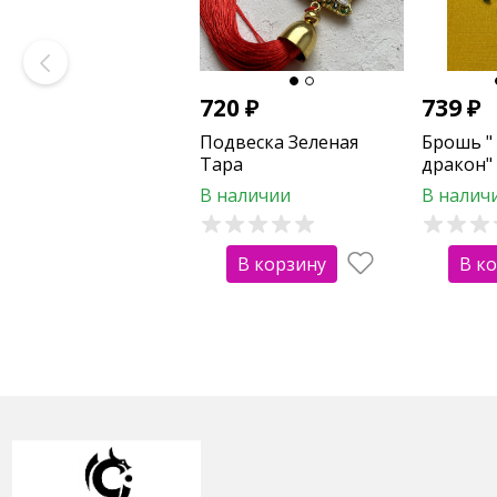
720
₽
739
₽
Подвеска Зеленая
Брошь "
Тара
дракон"
В наличии
В налич
В корзину
В к