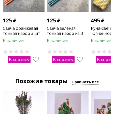
125
₽
125
₽
495
₽
Свеча оранжевая
Свеча зеленая
Руна-свеча
тонкая набор 3 шт
тонкая набор из 3
"Огненное
шт
очищение"
В наличии
В наличии
В наличии
В корзину
В корзину
В корзи
Похожие товары
Сравнить все