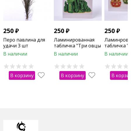
250
₽
250
₽
250
₽
Перо павлина для
Ламинированная
Ламинрова
удачи 3 шт
табличка "Три овцы
табличка "
на горе"
на барабан
В наличии
В наличии
В наличии
В корзину
В корзину
В корзи