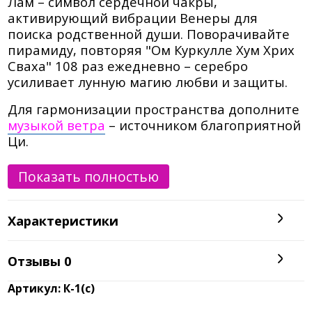
Лам – символ сердечной чакры,
активирующий вибрации Венеры для
поиска родственной души. Поворачивайте
пирамиду, повторяя "Ом Куркулле Хум Хрих
Сваха" 108 раз ежедневно – серебро
усиливает лунную магию любви и защиты.
Для гармонизации пространства дополните
музыкой ветра
– источником благоприятной
Ци.
Секреты силы серебряного кольца
Показать полностью
любви
Серебро связанно с Луной: очищает ауру,
Характеристики
защищает от сглаза, усиливает женскую
интуицию.
Отзывы
0
Красная пирамида Лам (семенная
мантра Анахаты) пробуждает страсть,
Артикул: К-1(с)
доверие и эмоциональную связь.