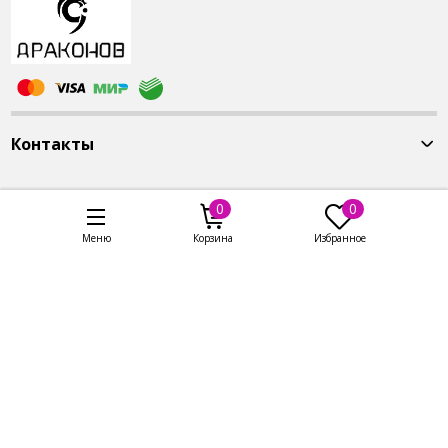
бархатный мешочек с логотипом DZI4U.
Минералы имеют свою текстуру, цвет,
рисунок. Поэтому браслет может отличаться
от представленного на фотографии.
Контакты
0
0
Меню
Корзина
Избранное