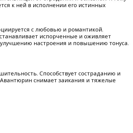
тся к ней в исполнении его истинных
оциируется с любовью и романтикой.
сстанавливает испорченные и оживляет
 улучшению настроения и повышению тонуса.
ешительность. Способствует состраданию и
 Авантюрин снимает заикания и тяжелые
тояние, стимулирует восприятие и повышает
ернативы и возможности, успокаивает гнев и
 мужскую и женскую энергию. Он
ие и стимулирует обмен веществ, снижая
адает противовоспалительным действием и
ю, мигрень и успокаивает глаза.