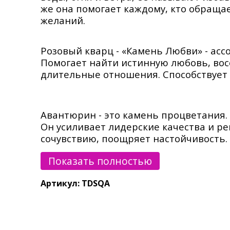
же она помогает каждому, кто обращае
желаний.
Розовый кварц - «Камень Любви» - асс
Помогает найти истинную любовь, во
длительные отношения. Способствует
Авантюрин - это камень процветания.
Он усиливает лидерские качества и р
сочувствию, поощряет настойчивость.
неврозы, стабилизирует душевное сос
Показать полностью
креативность. Помогает увидеть альт
раздражение. Авантюрин балансирует
Артикул: TDSQA
уравновешивает артериальное давлен
уровень холестерина. Авантюрин обл
облегчает кожные высыпания, аллерги