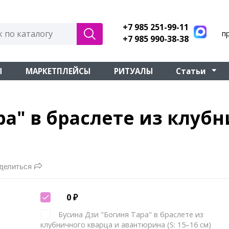
+7 985 251-99-11
п
+7 985 990-38-38
Ы
МАРКЕТПЛЕЙСЫ
РИТУАЛЫ
Статьи
ра" в браслете из клуб
делиться
0
₽
Бусина Дзи "Богиня Тара" в браслете из
клубничного кварца и авантюрина (S: 15–16 см)