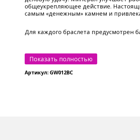
общеукрепляющее действие. Настоящий
самым «денежным» камнем и привлека
Для каждого браслета предусмотрен б
Минералы имеют свою текстуру, цвет,
Показать полностью
от представленного на фотографии.
Артикул: GW012BC