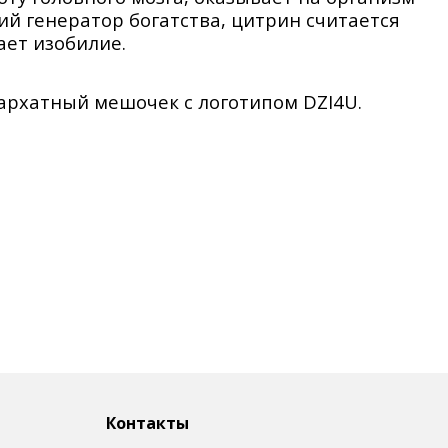
 генератор богатства, цитрин считается
ет изобилие.
архатный мешочек с логотипом DZI4U.
 рисунок. Поэтому браслет может отличаться
Контакты