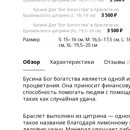
Бусина Дзи "Бог Богатства" в браслете из
3 500
₽
бразильского цитрина (L: 18–19 см)
Бусина Дзи "Бог Богатства" в браслете из
3 500
₽
бразильского цитрина (XL: 19,5–20 см)
Размер
S: 15–16 см
,
М: 16,5–17,5 см
,
L: 
см
,
XL: 19,5–20 см
Обзор
Характеристики
Отзывы
(
Бусина Бог богатства является одной 
процветания. Она приносит финансову
способность помогать людям с помощ
таких как случайная удача.
Браслет выполнен из цитрина — одног
такое название благодаря лимонному 
деловую удачу. Минерал улучшает рабо