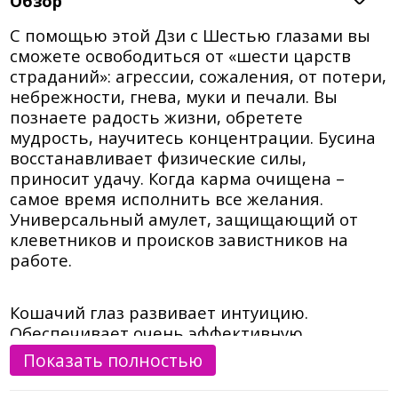
Обзор
С помощью этой Дзи с Шестью глазами вы
сможете освободиться от «шести царств
страданий»: агрессии, сожаления, от потери,
небрежности, гнева, муки и печали. Вы
познаете радость жизни, обретете
мудрость, научитесь концентрации. Бусина
восстанавливает физические силы,
приносит удачу. Когда карма очищена –
самое время исполнить все желания.
Универсальный амулет, защищающий от
клеветников и происков завистников на
работе.
Кошачий глаз развивает интуицию.
Обеспечивает очень эффективную
защитную энергию. Он усиливает удачу,
Показать полностью
превращает негативные мысли в
позитивную энергию. Кошачий глаз