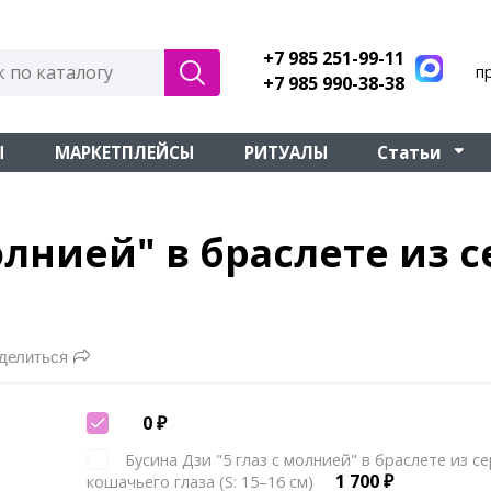
+7 985 251-99-11
п
+7 985 990-38-38
Ы
МАРКЕТПЛЕЙСЫ
РИТУАЛЫ
Статьи
молнией" в браслете из 
делиться
0
₽
Бусина Дзи "5 глаз с молнией" в браслете из с
1 700
₽
кошачьего глаза (S: 15–16 см)