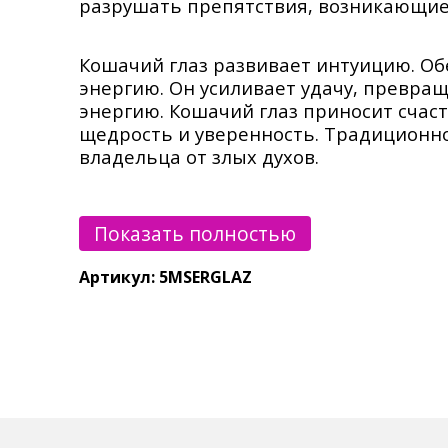
разрушать препятствия, возникающие 
Кошачий глаз развивает интуицию. О
энергию. Он усиливает удачу, превра
энергию. Кошачий глаз приносит счаст
щедрость и уверенность. Традиционно
владельца от злых духов.
Для каждого браслета предусмотрен б
Показать полностью
Артикул: 5MSERGLAZ
Минералы имеют свою текстуру, цвет,
от представленного на фотографии.