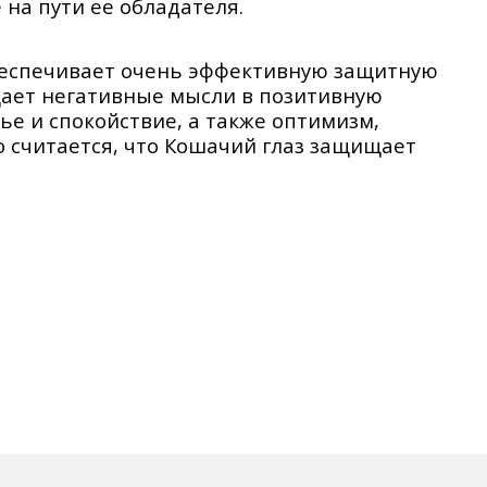
на пути ее обладателя.
беспечивает очень эффективную защитную
щает негативные мысли в позитивную
ье и спокойствие, а также оптимизм,
 считается, что Кошачий глаз защищает
архатный мешочек с логотипом DZI4U.
 рисунок. Поэтому браслет может отличаться