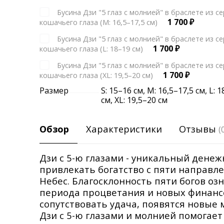
Бусина Дзи "5 глаз с молнией" в браслете из с
1 700
₽
кошачьего глаза (М: 16,5–17,5 см)
Бусина Дзи "5 глаз с молнией" в браслете из с
1 700
₽
кошачьего глаза (L: 18–19 см)
Бусина Дзи "5 глаз с молнией" в браслете из с
1 700
₽
кошачьего глаза (XL: 19,5–20 см)
Размер
S: 15–16 см
,
М: 16,5–17,5 см
,
L: 
см
,
XL: 19,5–20 см
Обзор
Характеристики
Отзывы
(
Дзи с 5-ю глазами - уникальный дене
привлекать богатство с пяти направлен
Небес. Благосклонность пяти богов оз
периода процветания и новых финансо
сопутствовать удача, появятся новые
Дзи с 5-ю глазами и молнией помогае