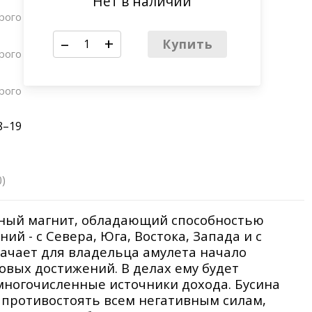
Нет в наличии
ерого
–
+
Купить
ерого
ерого
18–19
0)
жный магнит, обладающий способностью
ий - с Севера, Юга, Востока, Запада и с
начает для владельца амулета начало
вых достижений. В делах ему будет
 многочисленные источники дохода. Бусина
т противостоять всем негативным силам,