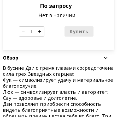
Обзор
В бусине Дзи с тремя глазами сосредоточена
сила трех Звездных старцев:
Фук — символизирует удачу и материальное
благополучие;
Люк — символизирует власть и авторитет;
Сау — здоровье и долголетие.
Дзи позволяет приобрести способность
видеть благоприятные возможности и
обращать преимущества себе во благо. Три
глаза этой бусины — истинные звезды
удачи.
Браслет сделан из кристаллов высокого
качества, камень НЕ натуральный.
Подойдет для первого знакомства с Дзи.
Показать полностью