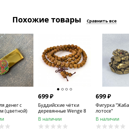
Похожие товары
Сравнить все
699
₽
699
₽
я денег с
Буддийские чётки
Фигурка "Жаба
м (цветной)
деревянные Wenge 8
лотосе"
мм
ии
В наличии
В наличии