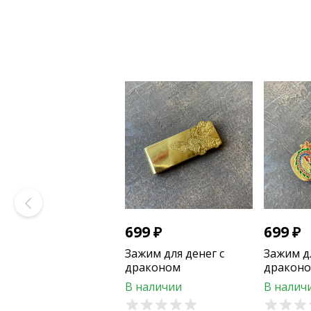
699
₽
699
₽
Зажим для денег с
Зажим дл
драконом
драконо
В наличии
В налич