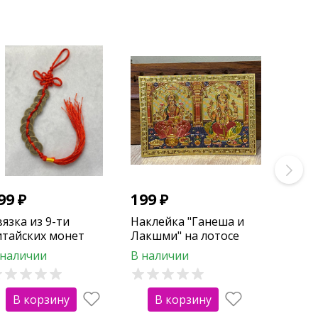
99
₽
199
₽
вязка из 9-ти
Наклейка "Ганеша и
итайских монет
Лакшми" на лотосе
расная)
 наличии
В наличии
В корзину
В корзину