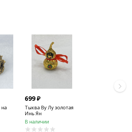
699
₽
 на
Тыква Ву Лу золотая
Инь Ян
В наличии