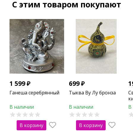
C этим товаром покупают
1 599
₽
699
₽
1
Ганеша серебрянный
Тыква Ву Лу бронза
С
к
(к
В наличии
В наличии
В
В корзину
В корзину