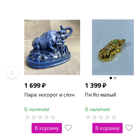
1 699
₽
1 399
₽
Пара: носорог и слон
Пи Яо малый
В наличии
В наличии
В корзину
В корзину