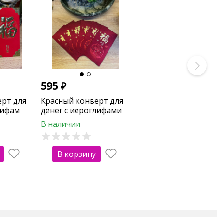
595
₽
ерт для
Красный конверт для
лифам
денег с иероглифами
)
"Пожелание счастья"
В наличии
(6шт)
В корзину