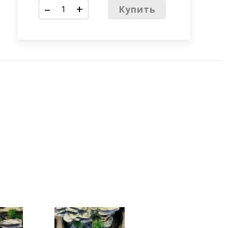
–
+
Купить