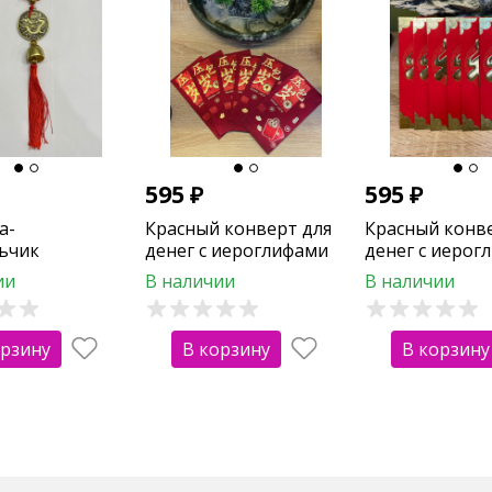
595
₽
595
₽
а-
Красный конверт для
Красный конв
ьчик
денег с иероглифами
денег с иерог
кий дракон"
"Пожелания удачи"
"Счастье" (6шт
ии
В наличии
В наличии
(6шт)
орзину
В корзину
В корзину