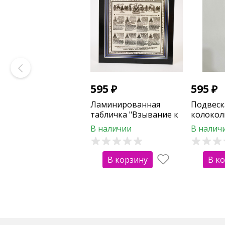
595
₽
595
₽
Ламинированная
Подвеск
табличка "Взывание к
колокол
8-ми Буддам"
"Китайс
В наличии
В налич
В корзину
В к