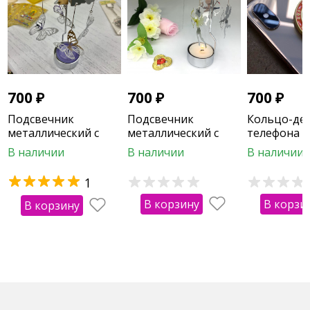
700
₽
700
₽
700
₽
Подсвечник
Подсвечник
Кольцо-де
металлический с
металлический с
телефона н
бабочками
ангелами
"Колесо фо
В наличии
В наличии
В наличии
(оранжевое
1
В корзину
В корзи
В корзину