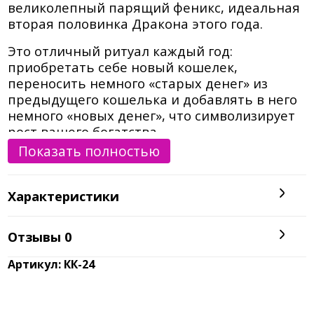
великолепный парящий феникс, идеальная
вторая половинка Дракона этого года.
Это отличный ритуал каждый год:
приобретать себе новый кошелек,
переносить немного «старых денег» из
предыдущего кошелька и добавлять в него
немного «новых денег», что символизирует
рост вашего богатства.
Показать полностью
Внутри этого кошелька скрыта мантра
богатства. Также имеется боковая молния
для хранения кредитной карты, чеков,
Характеристики
удостоверения личности или монет. Его
плоская форма подходит для всех валют и
Отзывы
0
делает его идеальным кошельком для
путешествий. Благодаря плоской форме он
Артикул: КК-24
не громоздкий и не займет слишком много
места в сумке.