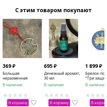
C этим товаром покупают
369
₽
695
₽
1 899
₽
Большая
Денежный аромат,
Брелок-по
неразменная
30 мл
"Три защит
монета
круге
В наличии
В наличии
В наличии
В корзину
В корзину
В корзи