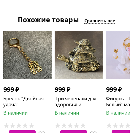
Похожие товары
Сравнить все
999
₽
999
₽
999
₽
Брелок "Двойная
Три черепахи для
Фигурка "Г
удача"
здоровья и
Белый" мал
изобилия
В наличии
В наличии
В наличии