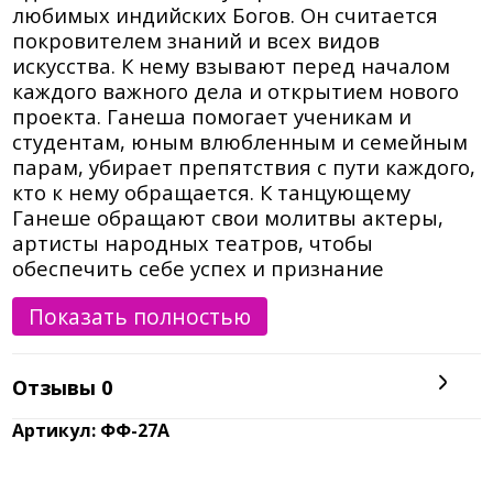
любимых индийских Богов. Он считается
покровителем знаний и всех видов
искусства. К нему взывают перед началом
каждого важного дела и открытием нового
проекта. Ганеша помогает ученикам и
студентам, юным влюбленным и семейным
парам, убирает препятствия с пути каждого,
кто к нему обращается. К танцующему
Ганеше обращают свои молитвы актеры,
артисты народных театров, чтобы
обеспечить себе успех и признание
зрителей. Статуэтку золотого танцующего
Показать полностью
Ганеши благоприятно приобрести тем, кто
учится, чья профессия связана с искусством,
всем, кто мечтает о создании счастливых
Отзывы
0
семейных отношений. Если у вас возникли
серьезные трудности, препятствия, заторы
Артикул: ФФ-27А
в делах попросите Ганешу о помощи, сделав
ему сладкое подношение и прочитав мантру