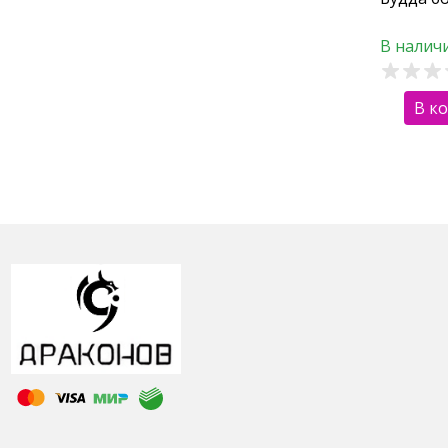
В налич
В к