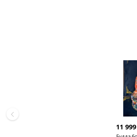
11 99
Будда б