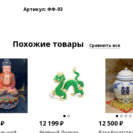
Артикул: ФФ-93
Похожие товары
Сравнить все
9
₽
12 199
₽
12 500
₽
ольшой
Зелёный Дракон
Ваза богатства