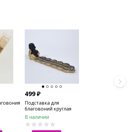
499
₽
аговония
Подставка для
благовоний круглая
(10 шт)
"Будда
В наличии