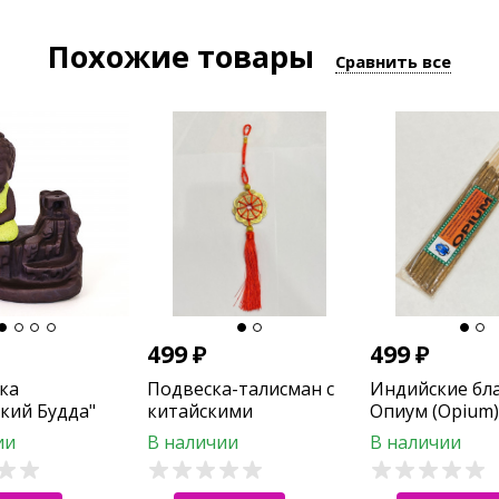
Похожие товары
Сравнить все
499
₽
499
₽
ка
Подвеска-талисман с
Индийские бл
кий Будда"
китайскими
Опиум (Opium)
лющегося дыма
императорскими
RAMAKRISHNA 
ии
В наличии
В наличии
монетами удача и
богатство