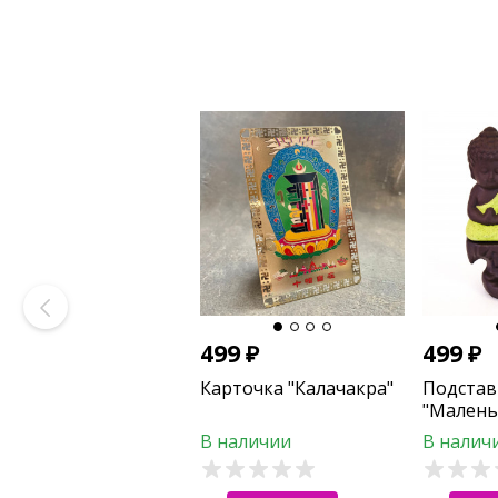
499
₽
499
₽
Карточка "Калачакра"
Подстав
"Малень
для сте
В наличии
В налич