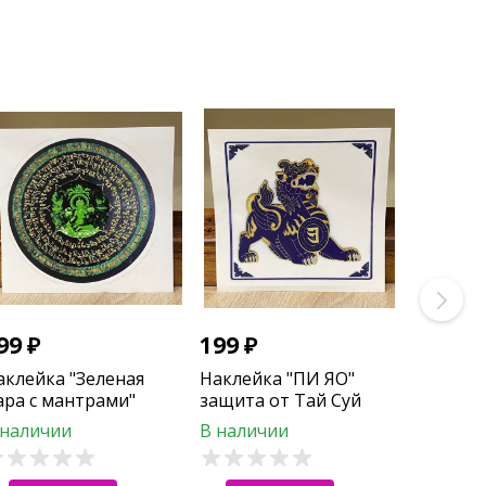
99
₽
199
₽
аклейка "Зеленая
Наклейка "ПИ ЯО"
ара с мантрами"
защита от Тай Суй
 наличии
В наличии