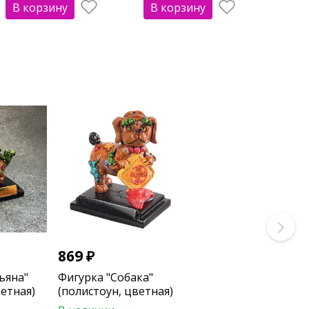
В корзину
В корзину
869
₽
ьяна"
Фигурка "Собака"
ветная)
(полистоун, цветная)