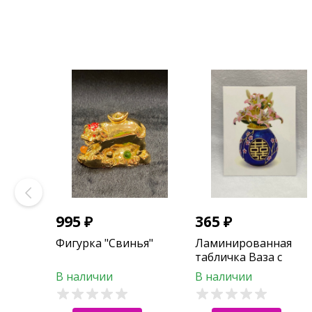
995
₽
365
₽
Фигурка "Свинья"
Ламинированная
табличка Ваза с
символом двойное
В наличии
В наличии
счастье