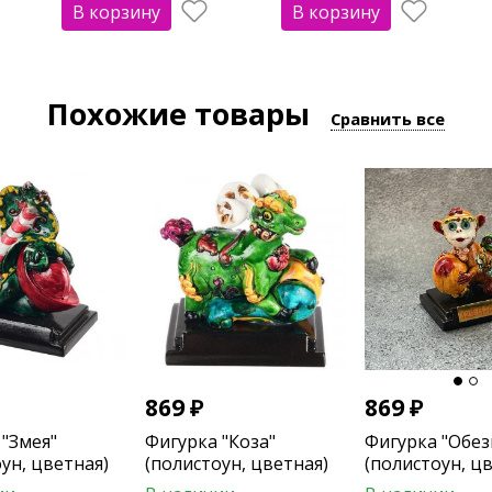
В корзину
В корзину
Похожие товары
Сравнить все
869
₽
869
₽
 "Змея"
Фигурка "Коза"
Фигурка "Обез
ун, цветная)
(полистоун, цветная)
(полистоун, ц