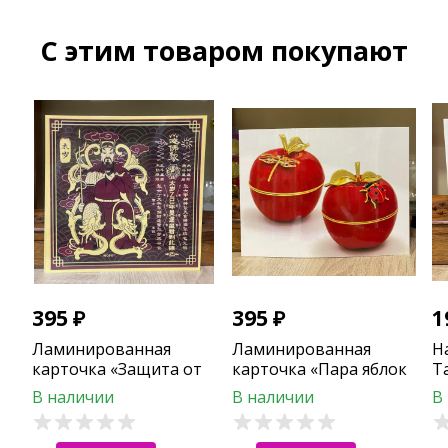
C этим товаром покупают
395
₽
395
₽
1
Ламинированная
Ламинированная
Н
карточка «Защита от
карточка «Пара яблок
Т
Тай Суй»
со стрекозой и божьей
В наличии
В наличии
В
коровкой» защита от
3-ки