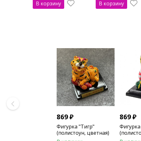
В корзину
В корзину
869
₽
869
₽
Фигурка "Тигр"
Фигурка
(полистоун, цветная)
(полисто