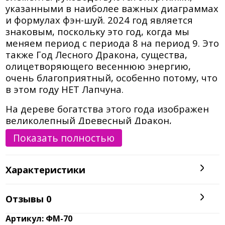
указанными в наиболее важных диаграммах
и формулах фэн-шуй. 2024 год является
знаковым, поскольку это год, когда мы
меняем период с периода 8 на период 9. Это
также Год Лесного Дракона, существа,
олицетворяющего весеннюю энергию,
очень благоприятный, особенно потому, что
в этом году НЕТ Лапчуна.
На дереве богатства этого года изображен
великолепный Древесный Дракон,
олицетворяющий дух года, отдыхающий в
Показать полностью
тени великолепного леса деревьев.
Пригласите этот великолепный активатор
фэн-шуй с Драконом в свой дом или офис до
Характеристики
начала 2024 года, чтобы привлечь
изобильную удачу для роста в ваше
Отзывы
0
жизненное пространство, увеличить
богатство ваших активов и
Артикул: ФМ-70
продемонстрировать новые возможности и