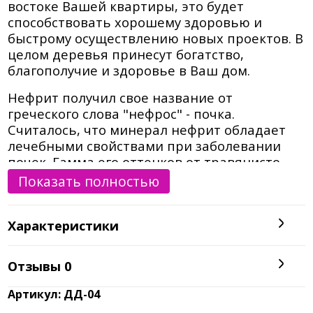
востоке Вашей квартиры, это будет
способствовать хорошему здоровью и
быстрому осуществлению новых проектов. В
целом деревья принесут богатство,
благополучие и здоровье в Ваш дом.
Нефрит получил свое название от
греческого слова "нефрос" - почка.
Считалось, что минерал нефрит обладает
лечебными свойствами при заболевании
почек. Гамма его оттенков от травянисто-
зеленого до черно-зеленого, молочно-
Показать полностью
белого.
Характеристики
Из глубины тысячелетий до наших дней
нефрит является национальным камнем
Китая. В Древнем Китае он ценился
Отзывы
0
настолько высоко, что из него делали
бляшки, имевшие хождение наравне с
Артикул: ДД-04
монетами, нефритовые грузики были