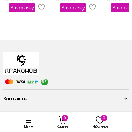
смелость.
В корзину
В корзину
В корзи
Нефрит - камень, свойства которого
подходят всем, так как он связан с религией.
Это энергетически сильный, универсальный
камень. Свойства нефрита уникальны и
побуждают человека к переменам и
изменениям как внутренним, своей
сущности, так и в поведенческом плане, и
даже внешним изменениям.
Контакты
0
0
Меню
Корзина
Избранное