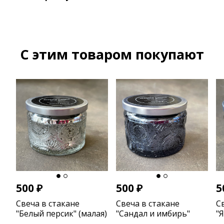
C этим товаром покупают
500
₽
500
₽
5
Свеча в стакане
Свеча в стакане
С
"Белый персик" (малая)
"Сандал и имбирь"
"
(малая)
(