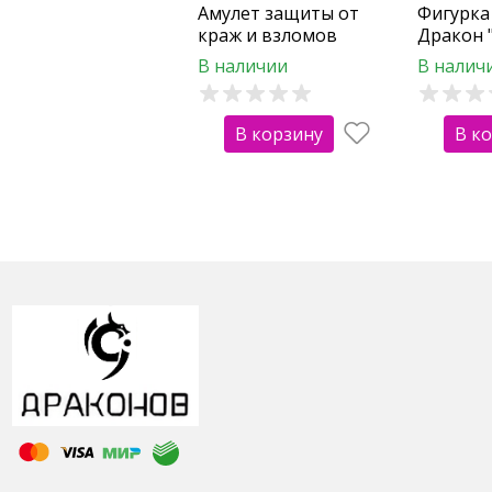
Амулет защиты от
Фигурка
краж и взломов
Дракон "
стеклян
В наличии
В налич
В корзину
В к