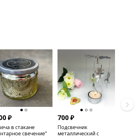
00
₽
700
₽
веча в стакане
Подсвечник
Янтарное свечение"
металлический с
малая)
ангелами