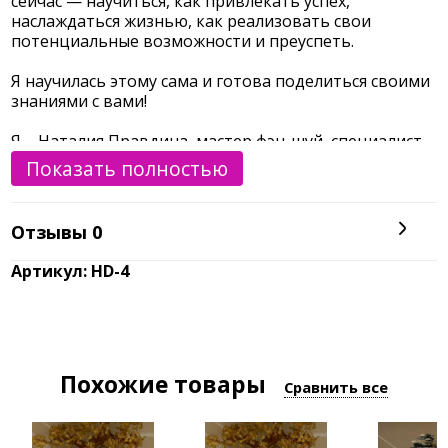
сейчас — научиться, как привлекать успех,
наслаждаться жизнью, как реализовать свои
потенциальные возможности и преуспеть.
Я научилась этому сама и готова поделиться своими
знаниями с вами!
Я – Наталия Правдина, мастер фэн-шуй, специалист
по позитивной психологии,
Показать полностью
За моими плечами:
Отзывы
0
- Больше 200 проведенных семинаров и тренингов,
как для небольших групп, так и для залов с
Артикул: HD-4
обширной аудиторией;
- Десятки написанных книг, которые для многих
людей стали настольными;
- Общение с выдающимися зарубежными мастерами
фен-шуй;
Похожие товары
- Тысячи прочитанных книг, десятки семинаров
Сравнить все
других специалистов, которые я регулярно посещаю;
- Богатейший опыт, которым я делюсь с другими;