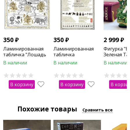
350
₽
350
₽
2 999
₽
Ламинированная
Ламинированная
Фигурка "Б
табличка "Лошадь
табличка
Зеленая Та
победы"
"Благоприятная
В наличии
В наличии
В наличии
сутра"
В корзину
В корзину
В корзи
Похожие товары
Сравнить все