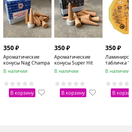
350
₽
350
₽
350
₽
Ароматические
Ароматические
Ламиниров
конусы Nag Champa
конусы Super Hit
табличка "
от Тай Суй"
В наличии
В наличии
В наличии
тиугольная
В корзину
В корзину
В корзи