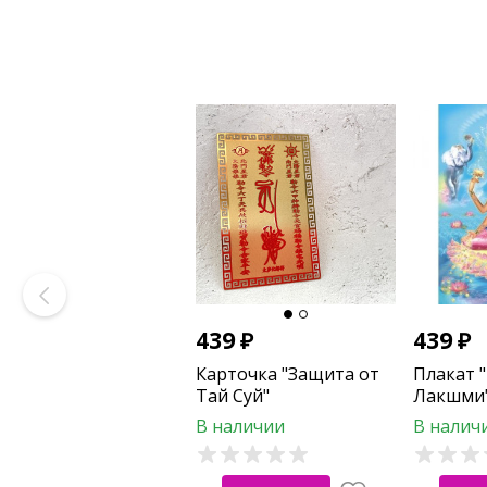
439
₽
439
₽
Карточка "Защита от
Плакат 
Тай Суй"
Лакшми
В наличии
В налич