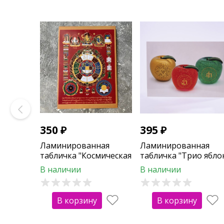
350
₽
395
₽
Ламинированная
Ламинированная
табличка "Космическая
табличка "Трио ябло
черепаха"
В наличии
В наличии
В корзину
В корзину