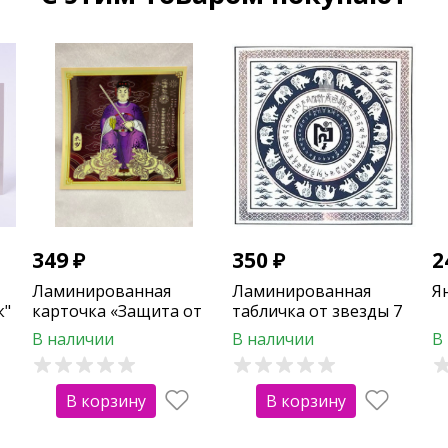
349
₽
350
₽
2
Ламинированная
Ламинированная
Я
к"
карточка «Защита от
табличка от звезды 7
Тай Суй»
В наличии
В наличии
В
В корзину
В корзину