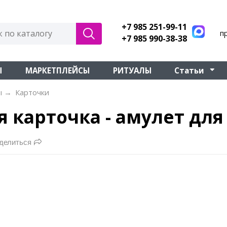
+7 985 251-99-11
п
+7 985 990-38-38
Ы
МАРКЕТПЛЕЙСЫ
РИТУАЛЫ
Статьи
ы
→
Карточки
 карточка - амулет дл
делиться