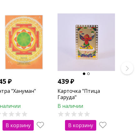
45
₽
439
₽
нтра "Хануман"
Карточка "Птица
Гаруда"
 наличии
В наличии
В корзину
В корзину