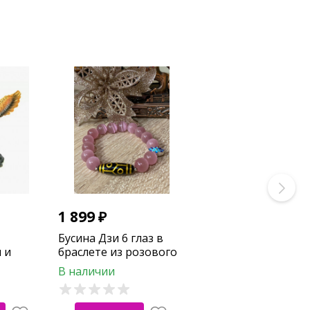
1 899
₽
Бусина Дзи 6 глаз в
 и
браслете из розового
кошачьего глаза с
В наличии
лотосом