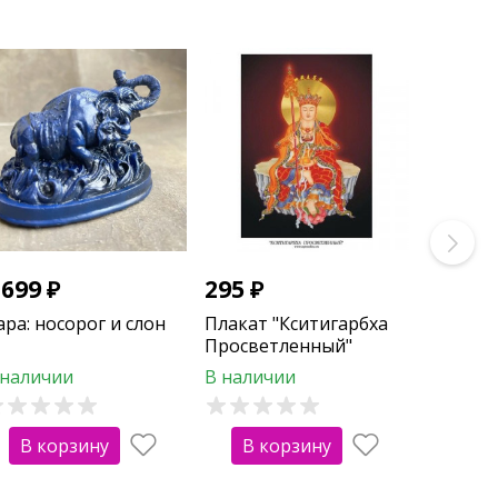
 699
₽
295
₽
ара: носорог и слон
Плакат "Кситигарбха
Просветленный"
 наличии
В наличии
В корзину
В корзину