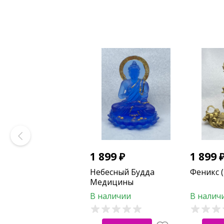
1 899
₽
1 899
Небесный Будда
Феникс 
Медицины
В наличии
В налич