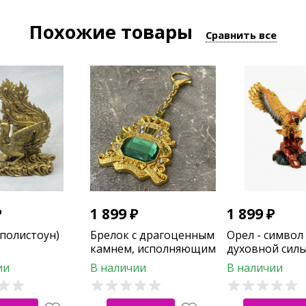
Похожие товары
Сравнить все
₽
1 899
₽
1 899
₽
(полистоун)
Брелок с драгоценным
Орел - символ
камнем, исполняющим
духовной силы
желания
возрождения
ии
В наличии
В наличии