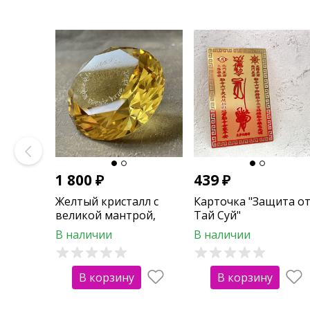
1 800
₽
439
₽
Желтый кристалл с
Карточка "Защита о
великой мантрой,
Тай Суй"
приумножающей
В наличии
В наличии
драгоценности
В корзину
В корзину