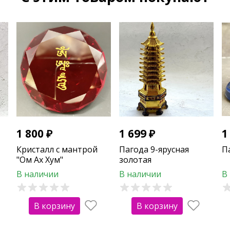
1 800
₽
1 699
₽
1
т
Кристалл с мантрой
Пагода 9-ярусная
П
"Ом Ах Хум"
золотая
В наличии
В наличии
В
В корзину
В корзину