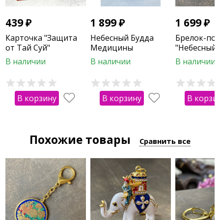
439
₽
1 899
₽
1 699
₽
Карточка "Защита
Небесный Будда
Брелок-по
от Тай Суй"
Медицины
"Небесный
для привле
В наличии
В наличии
В наличии
богатства"
В корзину
В корзину
В корзи
Похожие товары
Сравнить все