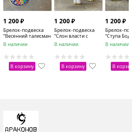
1 200
₽
1 200
₽
1 200
₽
Брелок-подвеска
Брелок-подвеска
Брелок-по
"Весенний талисман
"Слон власти с
"Ступа Бод
с энергией роста"
воином"
В наличии
В наличии
В наличии
В корзину
В корзину
В корзи