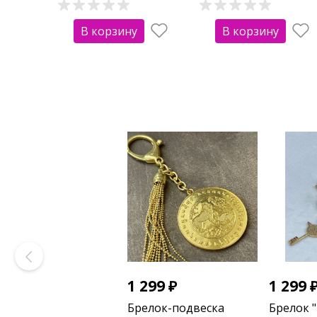
В корзину
В корзину
1 299
₽
1 299
Брелок-подвеска
Брелок "