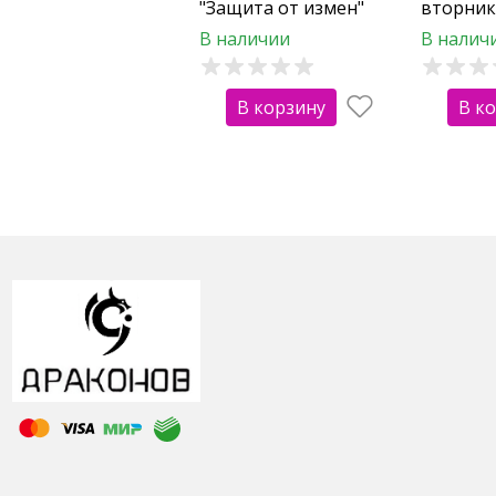
"Защита от измен"
вторник
В наличии
В налич
В корзину
В к