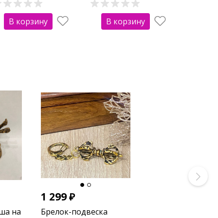
В корзину
В корзину
1 299
₽
ша на
Брелок-подвеска