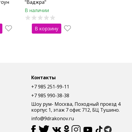
тоун
"Ваджра"
вертикальная
В наличии
В корзину
Контакты
+7 985 251-99-11
+7 985 990-38-38
Шоу рум- Москва, Походный проезд 4
корпус 1, этаж 7 офис 712, БЦ Тушино.
info@9drakonov.ru