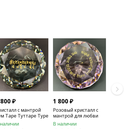
 800
₽
1 800
₽
ристалл с мантрой
Розовый кристалл с
Ом Таре Туттаре Туре
мантрой для любви
оха"
"Ом Таре Туттаре Туре
 наличии
В наличии
Бодхичитта Соха"