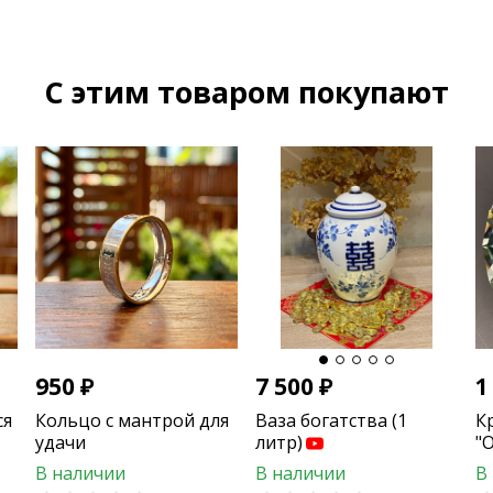
C этим товаром покупают
950
₽
7 500
₽
1
ся
Кольцо с мантрой для
Ваза богатства (1
К
удачи
литр)
"
С
В наличии
В наличии
В