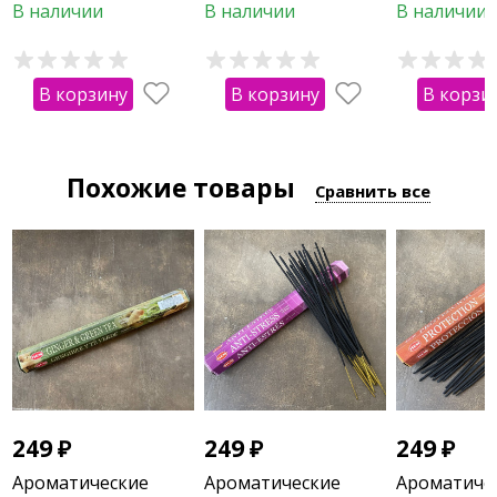
Индия
фантазийного
защита ден
В наличии
В наличии
В наличии
граненого 
агата
В корзину
В корзину
В корзи
Похожие товары
Сравнить все
249
₽
249
₽
249
₽
Ароматические
Ароматические
Ароматиче