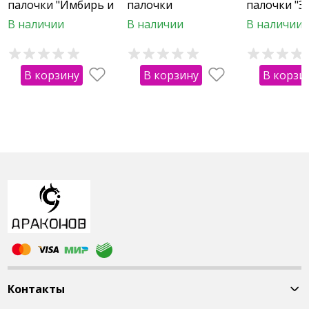
палочки "Имбирь и
палочки
палочки "З
Зеленый чай"
"Антистресс"
В наличии
В наличии
В наличии
В корзину
В корзину
В корзи
Контакты