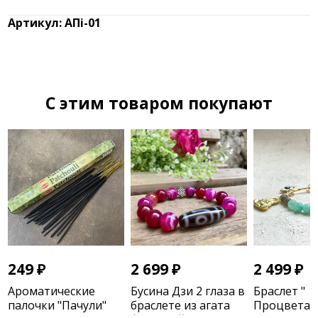
Артикул: АПi-01
C этим товаром покупают
249
₽
2 699
₽
2 499
₽
Ароматические
Бусина Дзи 2 глаза в
Браслет "
палочки "Пачули"
браслете из агата
Процветан