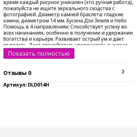
время каждый рисунок уникален (это ручная работа),
пожалуйста не ищите зеркального сходства с
фотографией. Диаметр камней браслета: гладкие
камни, диаметром 14 мм. Бусина Дзи Земля и Небо
Помощь в 4 направлениях: Способствует успеху во
всех начинаниях, особенно в получении и удержании
богатства и карьере. Развивает острый ум и дает
мудрость. Дает спокойствие, уверенность в жизни,
улучшает качество вашей жизни. Уничтожает и
Показать полностью
убирает от вас окружающее зло: препятствия,
неудачи и несчастья. Агат - помогает пробуждать
ваши прирожденные
Отзывы
0
Артикул: DLD014H